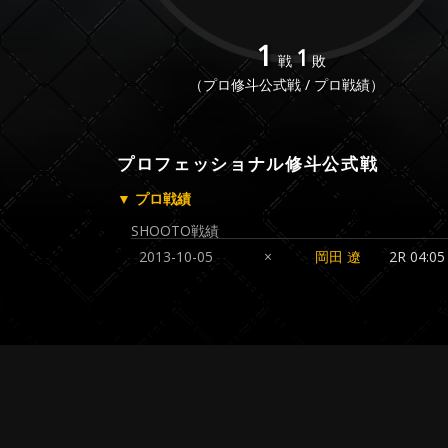
1
1
戦
敗
（プロ修斗公式戦 / プロ戦績）
プロフェッショナル修斗公式戦
▼ プロ戦績
SHOOTO戦績
2013-10-05
×
岡田 遼
2R 04