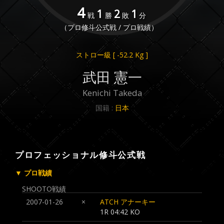
4
1
2
1
戦
勝
敗
分
（プロ修斗公式戦 / プロ戦績）
ストロー級
[ -52.2 Kg ]
武田 憲一
Kenichi Takeda
国籍 :
日本
プロフェッショナル修斗公式戦
▼ プロ戦績
SHOOTO戦績
2007-01-26
×
ATCH アナーキー
1R 04:42 KO