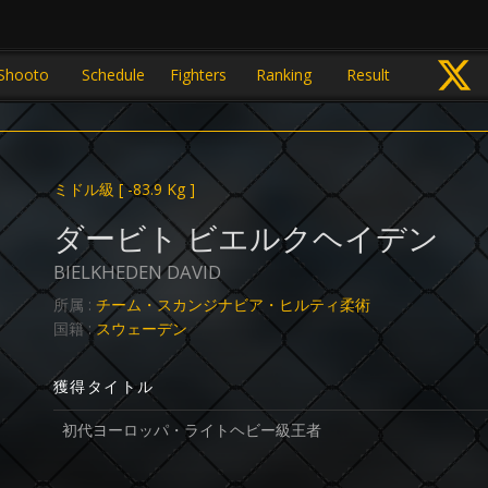
Shooto
Schedule
Fighters
Ranking
Result
ミドル級
[ -83.9 Kg ]
ダービト ビエルクヘイデン
BIELKHEDEN DAVID
所属 :
チーム・スカンジナビア・ヒルティ柔術
国籍 :
スウェーデン
獲得タイトル
初代ヨーロッパ・ライトヘビー級王者