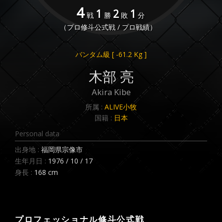
4
1
2
1
戦
勝
敗
分
（プロ修斗公式戦 / プロ戦績）
バンタム級
[ -61.2 Kg ]
木部 亮
Akira Kibe
所属 :
ALIVE小牧
国籍 :
日本
Personal data
出身地 :
福岡県宗像市
生年月日 :
1976 / 10 / 17
身長 :
168 cm
プロフェッショナル修斗公式戦