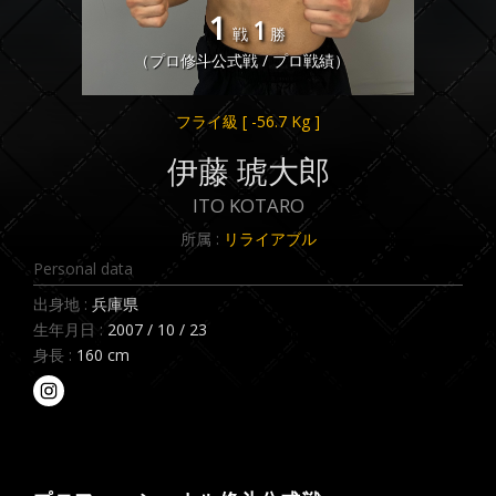
1
1
戦
勝
（プロ修斗公式戦 / プロ戦績）
フライ級
[ -56.7 Kg ]
伊藤 琥大郎
ITO KOTARO
所属 :
リライアブル
Personal data
出身地 :
兵庫県
生年月日 :
2007 / 10 / 23
身長 :
160 cm