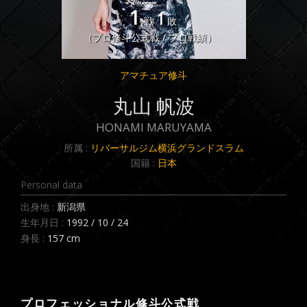
1
1
戦
敗
（プロ修斗公式戦 / プロ戦績）
アマチュア修斗
丸山 帆波
HONAMI MARUYAMA
所属 :
リバーサルジム横浜グランドスラム
国籍 :
日本
Personal data
出身地 :
新潟県
生年月日 :
1992 / 10 / 24
身長 :
157 cm
プロフェッショナル修斗公式戦