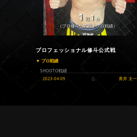
1
1
戦
分
（プロ修斗公式戦 / プロ戦績）
プロフェッショナル修斗公式戦
▼ プロ戦績
SHOOTO戦績
2023-04-09
△
青井 太一