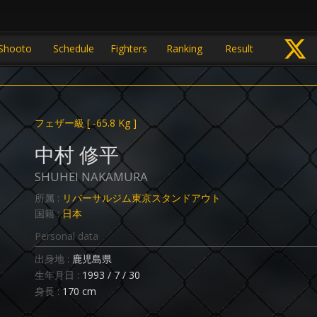
Shooto
Schedule
Fighters
Ranking
Result
フェザー級
[ -65.8 Kg ]
中村 修平
SHUHEI NAKAMURA
所属 :
リバーサルジム東京スタンドアウト
国籍 :
日本
Personal data
出身地 :
鹿児島県
生年月日 :
1993 / 7 / 30
身長 :
170 cm