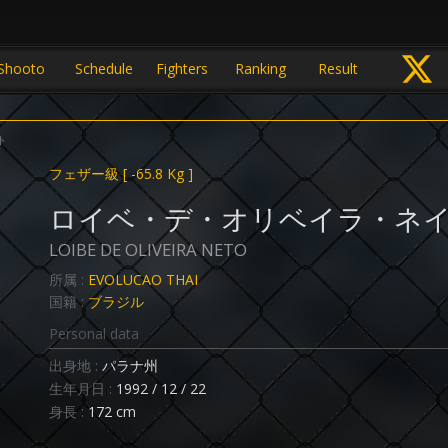
Shooto
Schedule
Fighters
Ranking
Result
ト
フェザー級
[ -65.8 Kg ]
ロイベ・デ・オリベイラ・ネ
LOIBE DE OLIVEIRA NETO
所属 :
EVOLUCAO THAI
国籍 :
ブラジル
Personal data
出身地 :
パラナ州
生年月日 :
1992 / 12 / 22
身長 :
172 cm