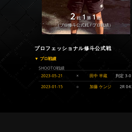
2
1
1
戦
勝
敗
（プロ修斗公式戦 / プロ戦績）
プロフェッショナル修斗公式戦
▼ プロ戦績
SHOOTO戦績
2023-05-21
×
田中 半蔵
判定 3-0
2023-01-15
○
加藤 ケンジ
2R 0