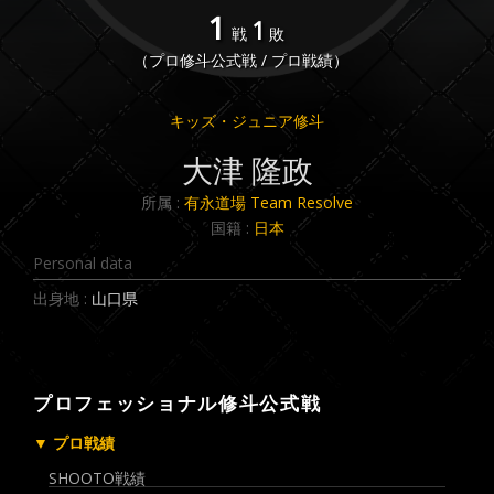
1
1
戦
敗
（プロ修斗公式戦 / プロ戦績）
キッズ・ジュニア修斗
大津 隆政
所属 :
有永道場 Team Resolve
国籍 :
日本
Personal data
出身地 :
山口県
プロフェッショナル修斗公式戦
▼ プロ戦績
SHOOTO戦績