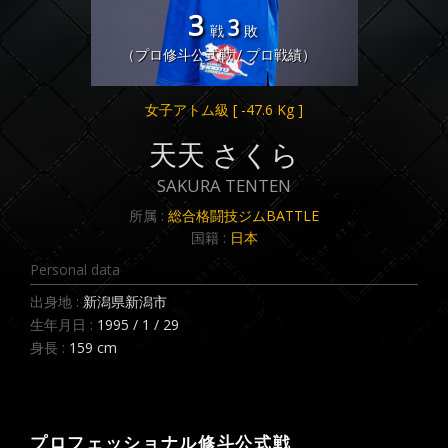
3
3
戦
敗
（プロ修斗公式戦 / プロ戦績）
女子アトム級
[ -47.6 Kg ]
天天 さくら
SAKURA TENTEN
所属 :
総合格闘技ジムBATTLE
国籍 :
日本
Personal data
出身地 :
新潟県新潟市
生年月日 :
1995 / 1 / 29
身長 :
159 cm
プロフェッショナル修斗公式戦