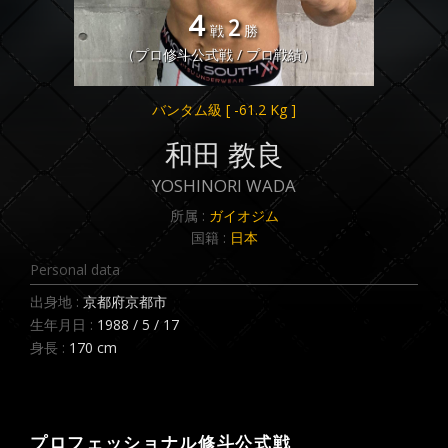
4
2
戦
勝
（プロ修斗公式戦 / プロ戦績）
バンタム級
[ -61.2 Kg ]
和田 教良
YOSHINORI WADA
所属 :
ガイオジム
国籍 :
日本
Personal data
出身地 :
京都府京都市
生年月日 :
1988 / 5 / 17
身長 :
170 cm
プロフェッショナル修斗公式戦