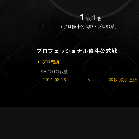
1
1
戦
敗
（プロ修斗公式戦 / プロ戦績）
プロフェッショナル修斗公式戦
▼ プロ戦績
SHOOTO戦績
2021-08-28
×
本多 弥彦 直樹