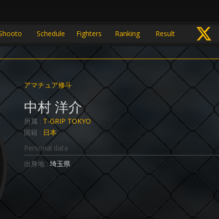
Shooto
Schedule
Fighters
Ranking
Result
アマチュア修斗
中村 洋介
所属 :
T-GRIP TOKYO
国籍 :
日本
Personal data
出身地 :
埼玉県