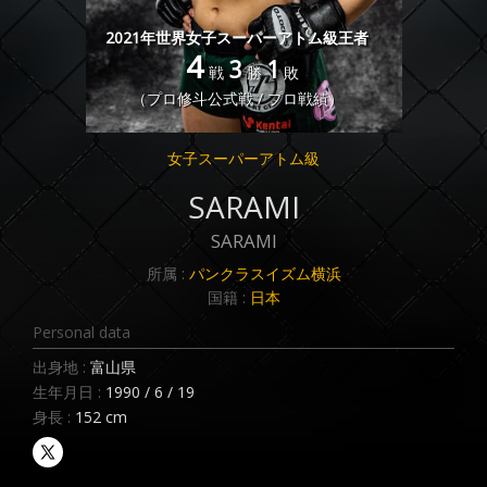
2021年世界女子スーパーアトム級王者
4
3
1
戦
勝
敗
（プロ修斗公式戦 / プロ戦績）
女子スーパーアトム級
SARAMI
SARAMI
所属 :
パンクラスイズム横浜
国籍 :
日本
Personal data
出身地 :
富山県
生年月日 :
1990 / 6 / 19
身長 :
152 cm