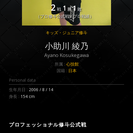
2
1
1
戦
勝
敗
（プロ修斗公式戦 / プロ戦績）
キッズ・ジュニア修斗
小助川 綾乃
Ayano Kosukegawa
所属 :
心技館
国籍 :
日本
Personal data
生年月日 :
2006 / 8 / 14
身長 :
154 cm
プロフェッショナル修斗公式戦