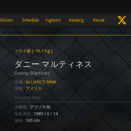
Shooto
Schedule
Fighters
Ranking
Result
フライ級
[ -56.7 Kg ]
ダニー マルティネス
Danny Martinez
所属 :
ALLIANCE MMA
国籍 :
アメリカ
Personal data
出身地 :
アリゾナ州
生年月日 :
1985 / 6 / 14
身長 :
165 cm