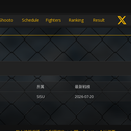
Shooto
Schedule
Fighters
Ranking
Result
所属
最新戦積
SISU
2026-07-20